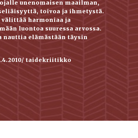
sojalle unenomaisen maailman, 
liäisyyttä, toivoa ja ihmetystä.  
 välittää harmoniaa ja 
ään luontoa suuressa arvossa. 
a nauttia elämästään täysin 
-   La Cronaca lehti, Italia, 22.4.2010/ taidekriitikko                             