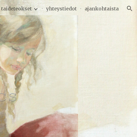
taideteokset
yhteystiedot
ajankohtaista
ion