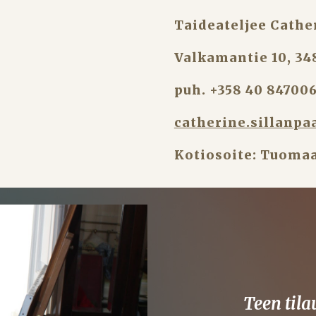
Taideateljee Cathe
Valkamantie 10, 34
puh. +358 40 84700
catherine.sillanp
Kotiosoite: Tuomaa
Teen til