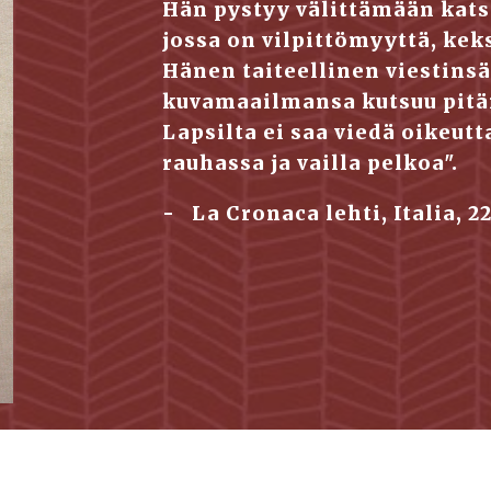
Hän pystyy välittämään kat
jossa on vilpittömyyttä, kekse
Hänen taiteellinen viestinsä
kuvamaailmansa kutsuu pitäm
Lapsilta ei saa viedä oikeutt
rauhassa ja vailla pelkoa".