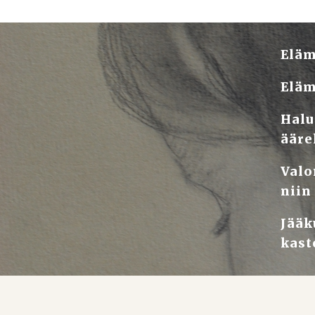
Eläm
Eläm
Halu
ääre
Valo
niin
Jääk
kast