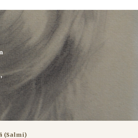
n 
 
ä (Salmi)