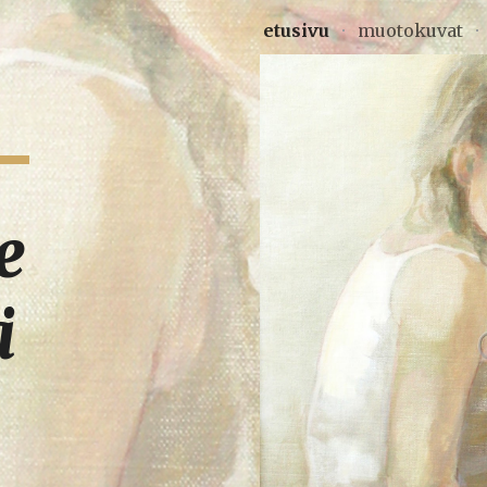
etusivu
muotokuvat
ip to main content
Skip to navigat
 
ä