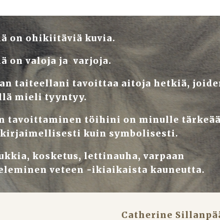
ä on ohikiitäviä kuvia.
ä on valoja ja  varjoja.
an taiteellani tavoittaa aitoja hetkiä, joide
llä mieli tyyntyy.
n tavoittaminen töihini on minulle tärkeää,
 kirjaimellisesti kuin symbolisesti.
ukkia, kosketus, lettinauha, varpaan 
eleminen veteen -ikiaikaista kauneutta.
Catherine Sillanpä