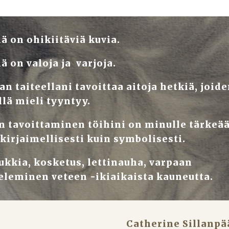
ä on ohikiitäviä kuvia.
ä on valoja ja  varjoja.
an taiteellani tavoittaa aitoja hetkiä, joide
llä mieli tyyntyy.
n tavoittaminen töihini on minulle tärkeää,
 kirjaimellisesti kuin symbolisesti.
ukkia, kosketus, lettinauha, varpaan 
eleminen veteen -ikiaikaista kauneutta.
Catherine Sillanpä