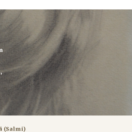
n 
 
ä (Salmi)