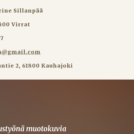
rine Sillanpää
800 Virrat
67
aa@gmail.com
ntie 2, 61800 Kauhajoki
austyönä muotokuvia 