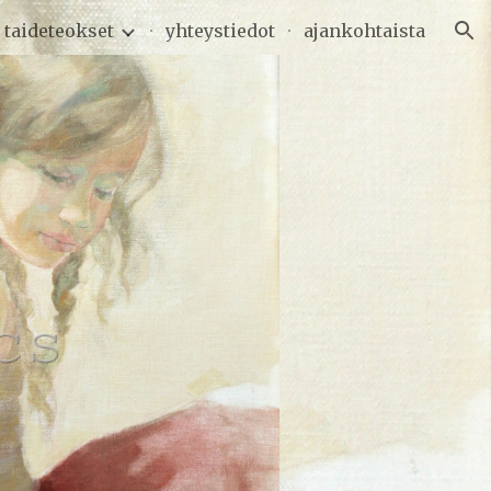
taideteokset
yhteystiedot
ajankohtaista
ion