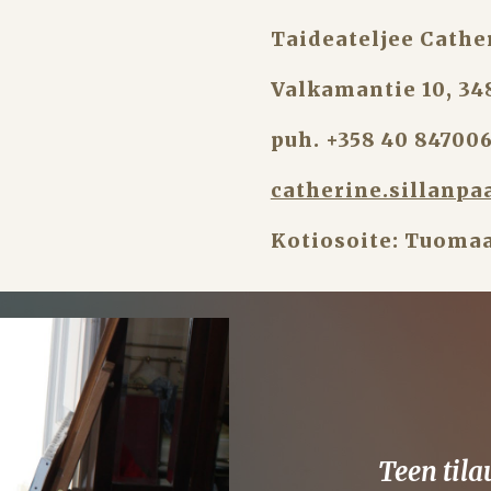
Taideateljee Cathe
Valkamantie 10, 34
puh. +358 40 84700
catherine.sillanp
Kotiosoite: Tuomaa
Teen til