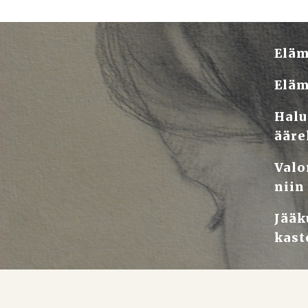
Eläm
Eläm
Halu
ääre
Valo
niin
Jääk
kast