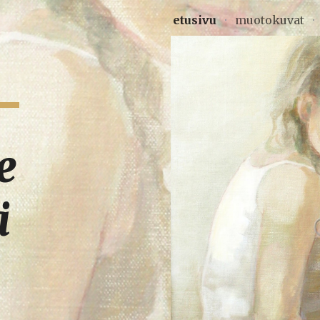
etusivu
muotokuvat
ip to main content
Skip to navigat
 
ä