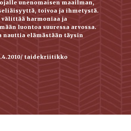
sojalle unenomaisen maailman, 
liäisyyttä, toivoa ja ihmetystä.  
 välittää harmoniaa ja 
ään luontoa suuressa arvossa. 
a nauttia elämästään täysin 
-   La Cronaca lehti, Italia, 22.4.2010/ taidekriitikko                             