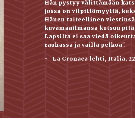
Hän pystyy välittämään kat
jossa on vilpittömyyttä, kekse
Hänen taiteellinen viestinsä
kuvamaailmansa kutsuu pitäm
Lapsilta ei saa viedä oikeutt
rauhassa ja vailla pelkoa".