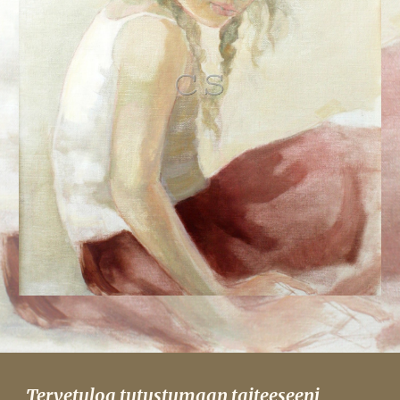
Tervetuloa tutustumaan taiteeseeni