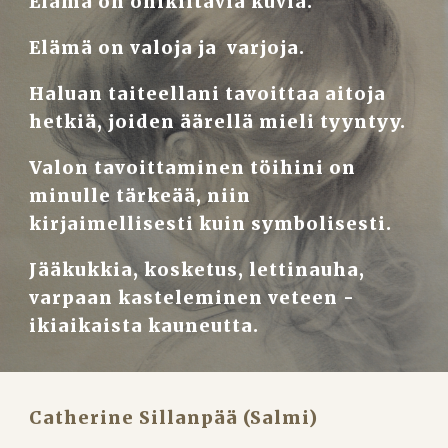
Elämä on ohikiitäviä kuvia.
Elämä on valoja ja  varjoja.
Haluan taiteellani tavoittaa aitoja 
hetkiä, joiden äärellä mieli tyyntyy.
Valon tavoittaminen töihini on 
minulle tärkeää, niin 
kirjaimellisesti kuin symbolisesti.
Jääkukkia, kosketus, lettinauha, 
varpaan kasteleminen veteen -
ikiaikaista kauneutta.
Catherine Sillanpää (Salmi)