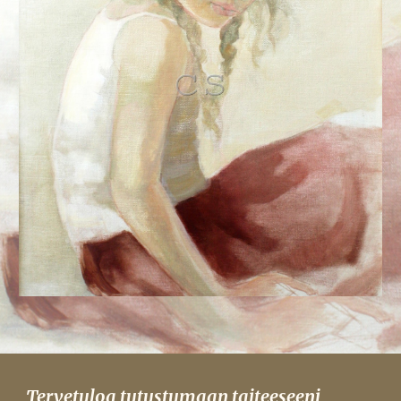
Tervetuloa tutustumaan taiteeseeni