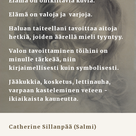
Elämä on ohikiitäviä kuvia.
Elämä on valoja ja  varjoja.
Haluan taiteellani tavoittaa aitoja 
hetkiä, joiden äärellä mieli tyyntyy.
Valon tavoittaminen töihini on 
minulle tärkeää, niin 
kirjaimellisesti kuin symbolisesti.
Jääkukkia, kosketus, lettinauha, 
varpaan kasteleminen veteen -
ikiaikaista kauneutta.
Catherine Sillanpää (Salmi)